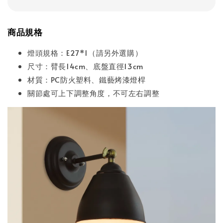
商品規格
燈頭規格：E27*1（請另外選購）
尺寸：臂長14cm、底盤直徑13cm
材質：PC防火塑料、鐵藝烤漆燈桿
關節處可上下調整角度，不可左右調整