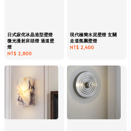
日式寂侘冰晶造型壁燈
現代極簡水泥壁燈 玄關
微光漫射床頭燈 過道壁
走道氛圍壁燈
燈
Regular
NT$ 2,400
Regular
NT$ 2,800
price
price