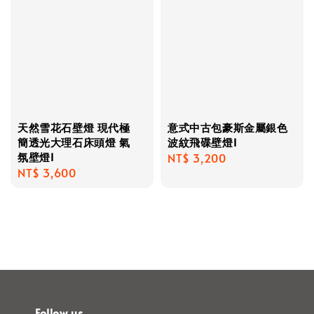
天然雪花石壁燈 現代極
意式中古包豪斯金屬銀色
簡透光大理石床頭燈 氣
波紋飛碟壁燈I
氛壁燈I
Regular
NT$ 3,200
Regular
NT$ 3,600
price
price
Follow us