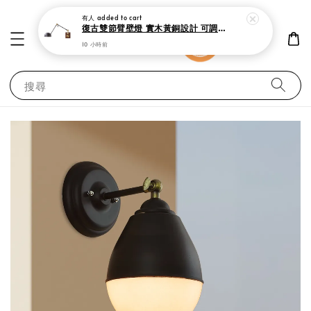
復古雙節臂壁燈 實木黃銅設計 可調式工作閱讀燈
10 小時前
搜尋