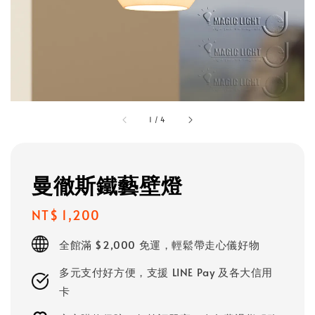
1
/
4
曼徹斯鐵藝壁燈
Regular
NT$ 1,200
price
全館滿 $2,000 免運，輕鬆帶走心儀好物
多元支付好方便，支援 LINE Pay 及各大信用
卡