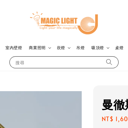
室內壁燈
商業照明
崁燈
吊燈
吸頂燈
桌燈
搜尋
曼徹
Regular
NT$ 1,6
price