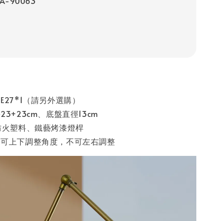
A-90063
E27*1（請另外選購）
3+23cm、底盤直徑13cm
防火塑料、鐵藝烤漆燈桿
皆可上下調整角度，不可左右調整