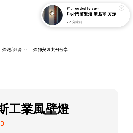
登入
購物車
燈泡/燈管
燈飾安裝案例分享
斯工業風壁燈
00