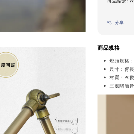
商品編號: W
分享
商品規格
燈頭規格：
尺寸：臂長2
材質：PC
三處關節