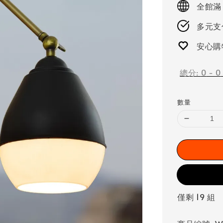
全館滿
多元支付
安心購
總分:
0
-
0
數量
僅剩 19 組