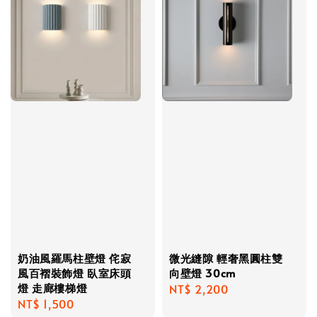
奶油風羅馬柱壁燈 侘寂
微光縫隙 輕奢黑圓柱雙
風百褶裝飾燈 臥室床頭
向壁燈 30cm
燈 走廊樓梯燈
Regular
NT$ 2,200
Regular
NT$ 1,500
price