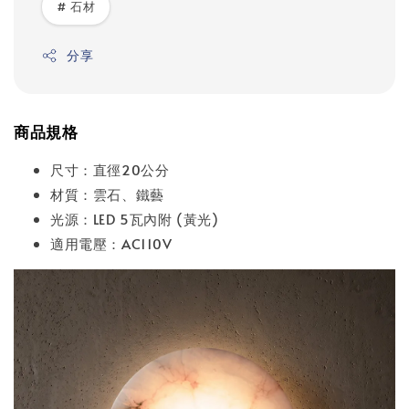
# 石材
分享
商品規格
尺寸：直徑20公分
材質：雲石、鐵藝
光源：LED 5瓦內附 (黃光)
適用電壓：AC110V