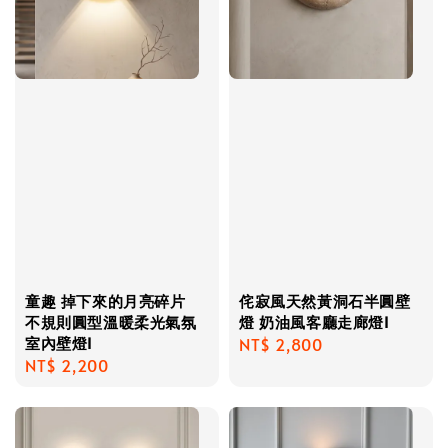
童趣 掉下來的月亮碎片
侘寂風天然黃洞石半圓壁
不規則圓型溫暖柔光氣氛
燈 奶油風客廳走廊燈I
室內壁燈I
Regular
NT$ 2,800
Regular
NT$ 2,200
price
price