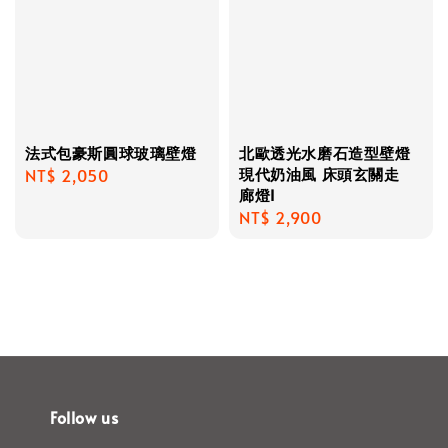
法式包豪斯圓球玻璃壁燈
北歐透光水磨石造型壁燈
現代奶油風 床頭玄關走
Regular
NT$ 2,050
廊燈I
price
Regular
NT$ 2,900
price
Follow us