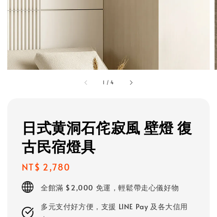
1
/
4
日式黄洞石侘寂風 壁燈 復
古民宿燈具
Regular
NT$ 2,780
price
全館滿 $2,000 免運，輕鬆帶走心儀好物
多元支付好方便，支援 LINE Pay 及各大信用