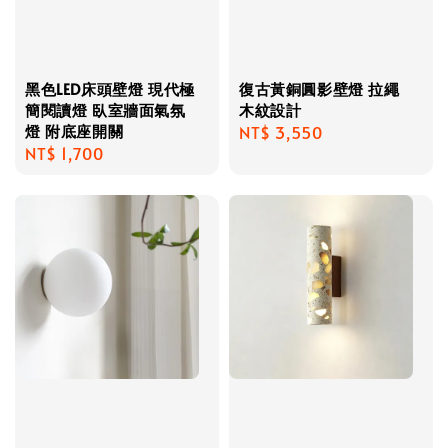
黑色LED床頭壁燈 現代極
復古黃銅圓影壁燈 拉繩
簡閱讀燈 臥室牆面氣氛
木紋設計
燈 附底座開關
Regular
NT$ 3,550
Regular
NT$ 1,700
price
price