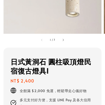
1
/
7
日式黃洞石 圓柱吸頂燈民
宿復古燈具I
Regular
NT$ 2,400
price
全館滿 $2,000 免運，輕鬆帶走心儀好物
多元支付好方便，支援 LINE Pay 及各大信用