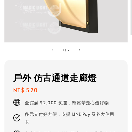
1
/
2
戶外 仿古通道走廊燈
Regular
NT$ 520
price
全館滿 $2,000 免運，輕鬆帶走心儀好物
多元支付好方便，支援 LINE Pay 及各大信用
卡