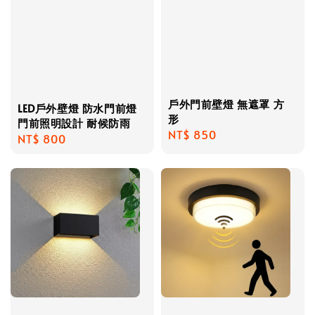
戶外門前壁燈 無遮罩 方
LED戶外壁燈 防水門前燈
形
門前照明設計 耐候防雨
Regular
NT$ 850
Regular
NT$ 800
price
price