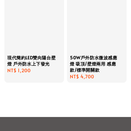
現代簡約LED雙向陽台壁
50W戶外防水微波感應
燈 戶外防水上下發光
燈 吸頂/壁燈兩用 感應
款/標準開關款
Regular
NT$ 1,200
Regular
NT$ 4,700
price
price