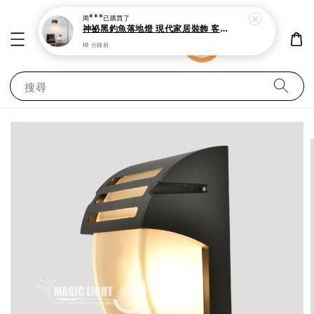
周***
已購買了
神祕黑釣魚落地燈 現代家居裝飾 客廳 書房與臥室立燈
10 分鐘前
搜尋