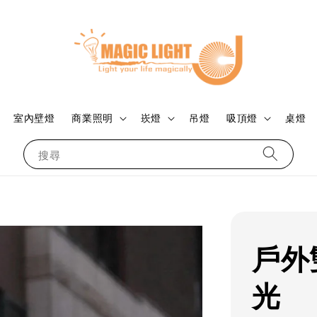
室內壁燈
商業照明
崁燈
吊燈
吸頂燈
桌燈
搜尋
戶外
光