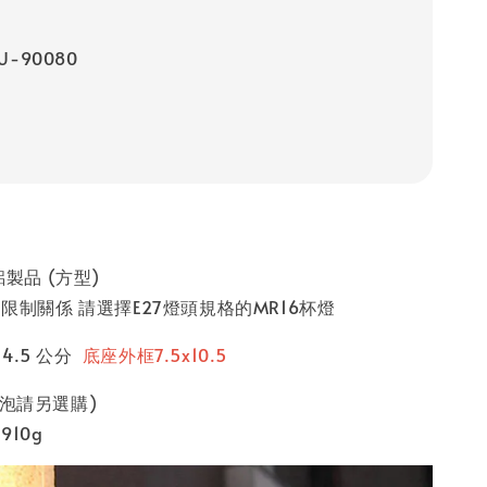
U-90080
鋁製品 (方型)
限制關係 請選擇E27燈頭規格的MR16杯燈
深14.5 公分
底座外框7.5x10.5
(燈泡請另選購)
10g