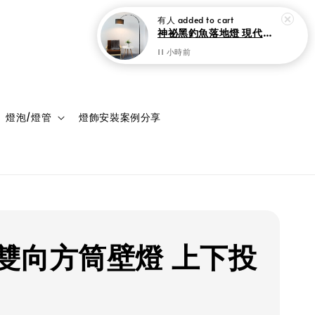
登入
購物車
燈泡/燈管
燈飾安裝案例分享
雙向方筒壁燈 上下投