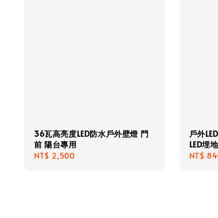
36瓦高亮度LED防水戶外壁燈 門
戶外LE
前 陽台專用
LED埋
Regular
NT$ 2,500
Regula
NT$ 84
price
price