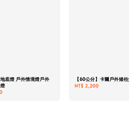
D地底燈 戶外情境燈戶外
【60公分】卡爾戶外矮柱
地燈
Regular
NT$ 2,200
r
0
price