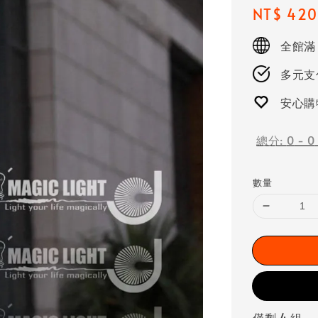
Regular
NT$ 420
price
全館滿
多元支付
安心購
總分:
0
-
0
數量
僅剩 4 組