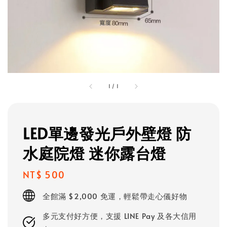
1
/
1
LED單邊發光戶外壁燈 防
水庭院燈 迷你露台燈
Regular
NT$ 500
price
全館滿 $2,000 免運，輕鬆帶走心儀好物
多元支付好方便，支援 LINE Pay 及各大信用