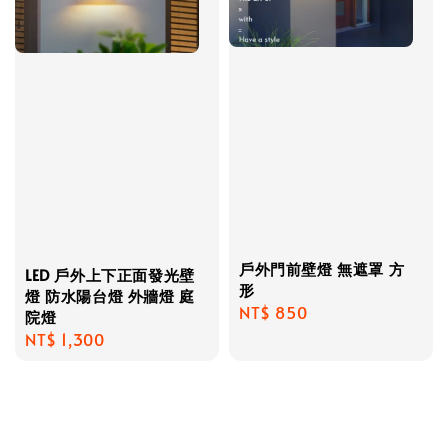
戶外門前壁燈 無遮罩 方
LED 戶外上下正面發光壁
形
燈 防水陽台燈 外牆燈 庭
Regular
NT$ 850
院燈
price
Regular
NT$ 1,300
price