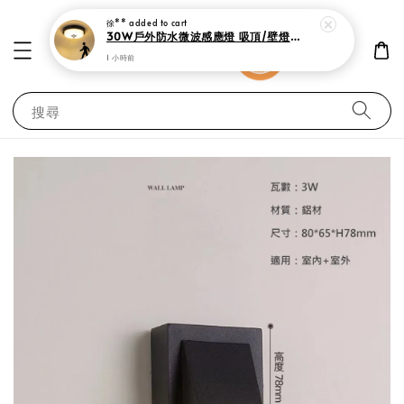
徐**
added to cart
30W戶外防水微波感應燈 吸頂/壁燈兩用 感應款/標準開關款I
1 小時前
搜尋