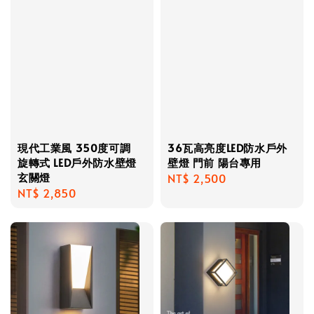
現代工業風 350度可調
36瓦高亮度LED防水戶外
旋轉式 LED戶外防水壁燈
壁燈 門前 陽台專用
玄關燈
Regular
NT$ 2,500
Regular
NT$ 2,850
price
price