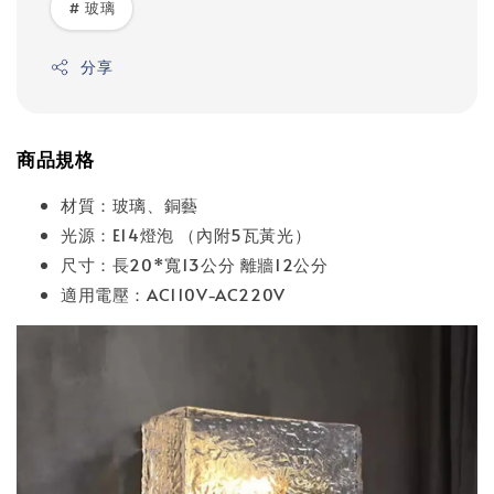
# 玻璃
分享
商品規格
材質：玻璃、銅藝
光源：E14燈泡 （內附5瓦黃光）
尺寸：長20*寬13公分 離牆12公分
適用電壓：AC110V-AC220V