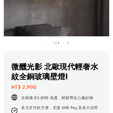
1
/
5
微醺光影 北歐現代輕奢水
紋全銅玻璃壁燈I
Regular
NT$ 2,900
price
全館滿 $2,000 免運，輕鬆帶走心儀好物
多元支付好方便，支援 LINE Pay 及各大信用