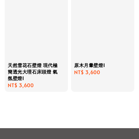
天然雪花石壁燈 現代極
原木月暈壁燈I
簡透光大理石床頭燈 氣
Regular
NT$ 3,600
氛壁燈I
price
Regular
NT$ 3,600
price