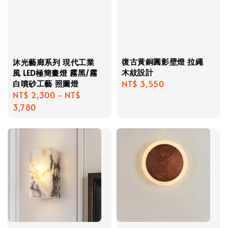
復古黃銅圓影壁燈 拉繩
沐光藝廊系列 現代工業
木紋設計
風 LED極簡畫燈 霧黑/霧
白噴砂工藝 照圖燈
Regular
NT$ 3,550
Regular
NT$ 2,300
-
NT$
price
price
3,780