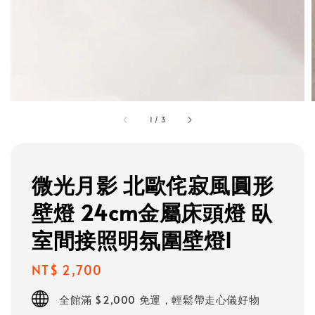
1
/
3
微光月影 北歐侘寂風圓形
壁燈 24cm金屬床頭燈 臥
室間接照明氛圍壁燈I
Regular
NT$ 2,700
price
全館滿 $2,000 免運，輕鬆帶走心儀好物