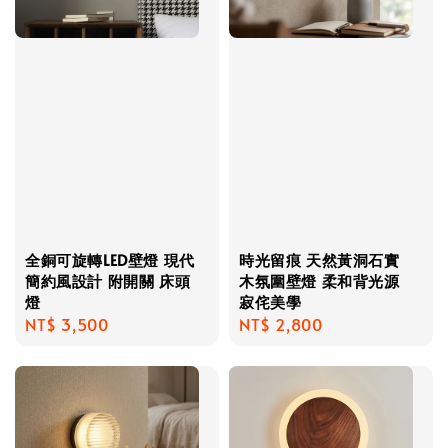
全銅可旋轉LED壁燈 現代
時光留痕 天然黃洞石實
簡約風設計 附開關 床頭
木氛圍壁燈 柔和背光源
燈
寂侘美學
Regular
NT$ 3,500
Regular
NT$ 2,800
price
price