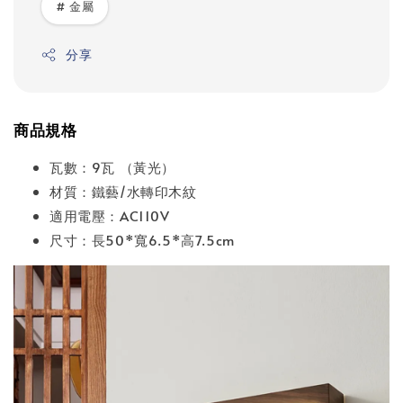
# 金屬
分享
商品規格
瓦數：9瓦 （黃光）
材質：鐵藝/水轉印木紋
適用電壓：AC110V
尺寸：長50*寬6.5*高7.5cm