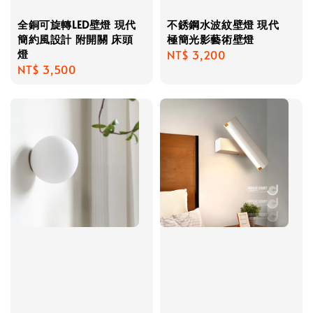
全銅可旋轉LED壁燈 現代
不銹鋼水波紋壁燈 現代
簡約風設計 附開關 床頭
極簡光影藝術壁燈
燈
Regular
NT$ 3,200
Regular
NT$ 3,500
price
price