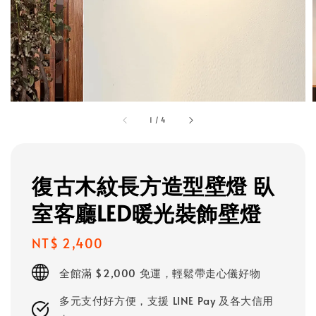
1
/
4
復古木紋長方造型壁燈 臥
室客廳LED暖光裝飾壁燈
Regular
NT$ 2,400
price
全館滿 $2,000 免運，輕鬆帶走心儀好物
多元支付好方便，支援 LINE Pay 及各大信用