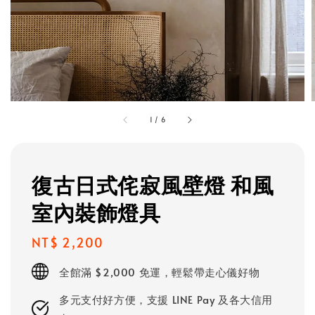
1
/
6
復古日式侘寂風壁燈 和風
室內裝飾燈具
Regular
NT$ 2,200
price
全館滿 $2,000 免運，輕鬆帶走心儀好物
多元支付好方便，支援 LINE Pay 及各大信用