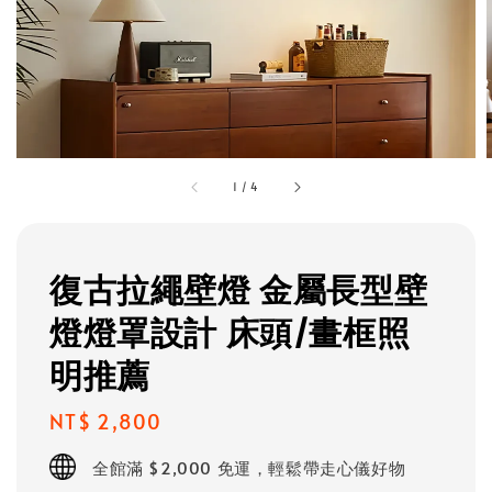
1
/
4
復古拉繩壁燈 金屬長型壁
燈燈罩設計 床頭/畫框照
明推薦
Regular
NT$ 2,800
price
全館滿 $2,000 免運，輕鬆帶走心儀好物