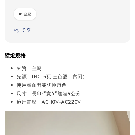
# 金屬
分享
壁燈規格
材質：金屬
光源：LED 15瓦 三色溫（內附）
使用牆面開關切換燈色
尺寸：長60*寬6*離牆9公分
適用電壓：AC110V-AC220V