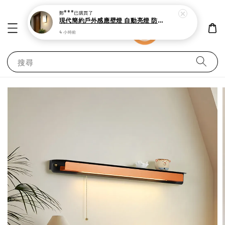
鄭***
已購買了
現代簡約戶外感應壁燈 自動亮燈 防潑水設計
4 小時前
搜尋