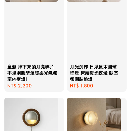
童趣 掉下來的月亮碎片
月光沉靜 日系原木圓球
不規則圓型溫暖柔光氣氛
壁燈 床頭暖光夜燈 臥室
室內壁燈I
氛圍裝飾燈
Regular
NT$ 2,200
Regular
NT$ 1,800
price
price