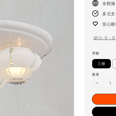
全館滿
多元支付
安心購
總分:
0
-
0
燈數
三燈
數量