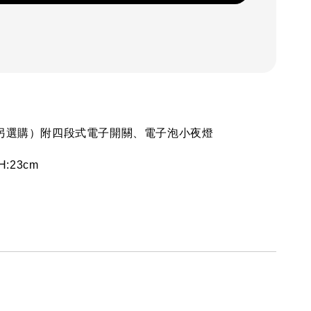
請另選購）附四段式電子開關、電子泡小夜燈
H:23cm