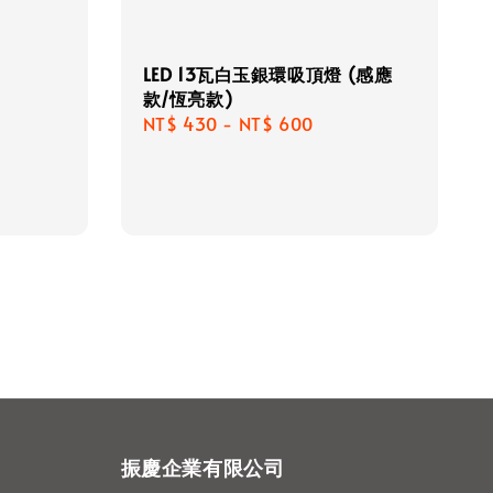
LED 13瓦白玉銀環吸頂燈 (感應
款/恆亮款)
Regular
NT$ 430
-
NT$ 600
price
振慶企業有限公司