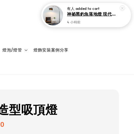
登入
購物車
燈泡/燈管
燈飾安裝案例分享
造型吸頂燈
00