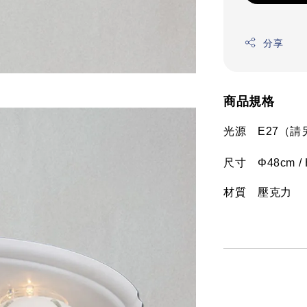
分享
商品規格
光源　E27（
尺寸　Φ48cm / 
材質　壓克力