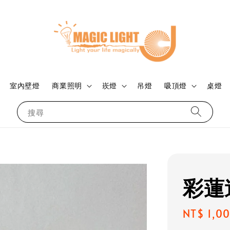
室內壁燈
商業照明
崁燈
吊燈
吸頂燈
桌燈
搜尋
彩蓮
Regular
NT$ 1,0
price