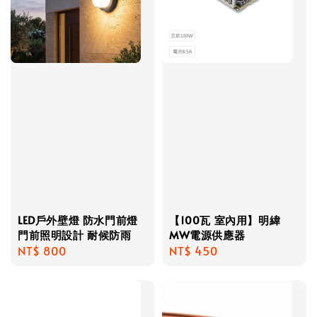
LED戶外壁燈 防水門前燈
【100瓦 室內用】明緯
門前照明設計 耐候防雨
MW電源供應器
Regular
NT$ 800
Regular
NT$ 450
price
price