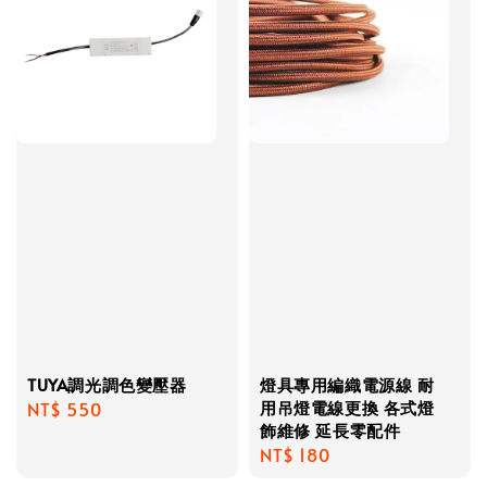
TUYA調光調色變壓器
燈具專用編織電源線 耐
用吊燈電線更換 各式燈
Regular
NT$ 550
飾維修 延長零配件
price
Regular
NT$ 180
price