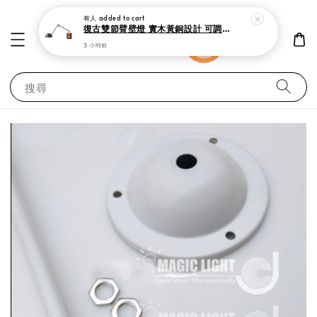
有人
added to cart
復古雙節臂壁燈 實木黃銅設計 可調式工作閱讀燈
3 小時前
搜尋