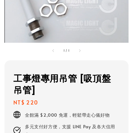
1
/
1
工事燈專用吊管 [吸頂盤
吊管]
Regular
NT$ 220
price
全館滿 $2,000 免運，輕鬆帶走心儀好物
多元支付好方便，支援 LINE Pay 及各大信用