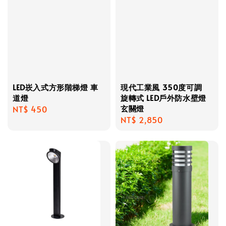
LED崁入式方形階梯燈 車
現代工業風 350度可調
道燈
旋轉式 LED戶外防水壁燈
玄關燈
Regular
NT$ 450
Regular
NT$ 2,850
price
price