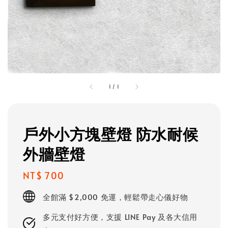
1
/
1
戶外小方塊壁燈 防水耐候
外牆壁燈
Regular
NT$ 700
price
全館滿 $2,000 免運，輕鬆帶走心儀好物
多元支付好方便，支援 LINE Pay 及各大信用