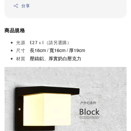
分享
商品規格
光源 E27ｘ1（請另選購）
長16
cm
/ 寬16
cm
/ 厚19cm
尺寸
壓鑄鋁、厚實奶白壓克力
材質