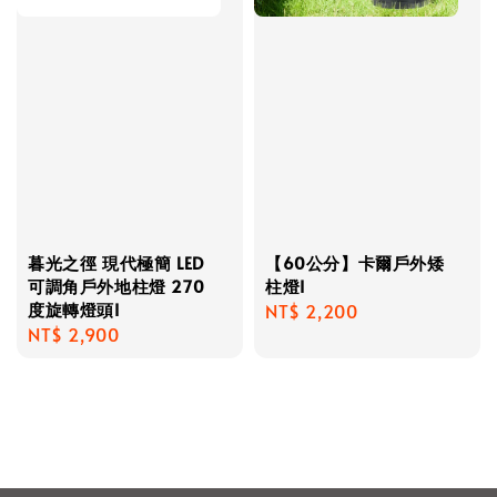
暮光之徑 現代極簡 LED
【60公分】卡爾戶外矮
可調角戶外地柱燈 270
柱燈I
度旋轉燈頭I
Regular
NT$ 2,200
Regular
NT$ 2,900
price
price