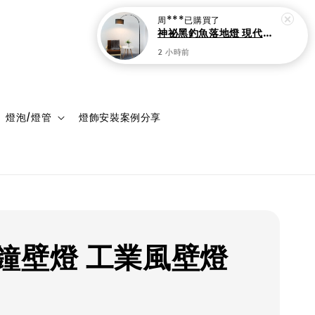
周***
已購買了
神祕黑釣魚落地燈 現代家居裝飾 客廳 書房與臥室立燈
2 小時前
登入
購物車
燈泡/燈管
燈飾安裝案例分享
鐘壁燈 工業風壁燈