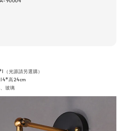
A-90004
7*1（光源請另選購）
4*高24cm
屬、玻璃