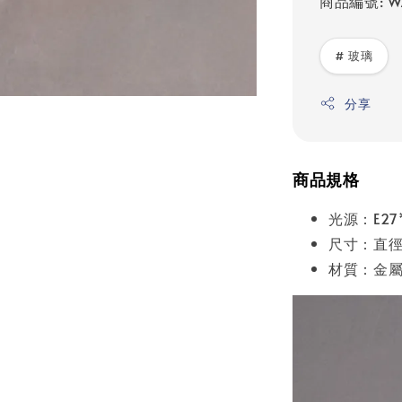
商品編號: W
# 玻璃
分享
商品規格
光源：E2
尺寸：直徑1
材質：金