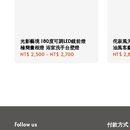
光影藝境 180度可調LED鏡前燈
侘寂風
極簡畫框燈 浴室洗手台壁燈
油風客
Regular
NT$ 2,500
-
NT$ 2,700
Regula
NT$ 2,
price
price
Follow us
付款方式