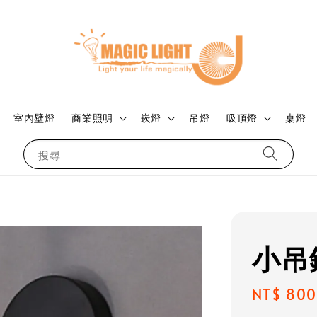
室內壁燈
商業照明
崁燈
吊燈
吸頂燈
桌燈
搜尋
小吊
Regular
NT$ 800
price