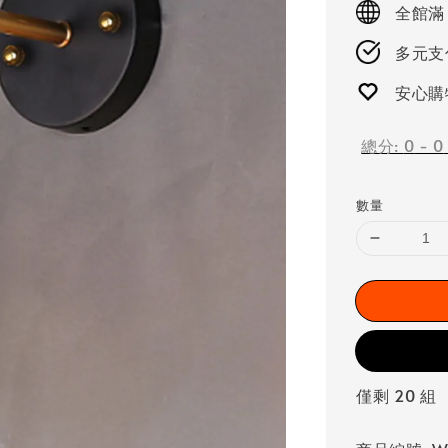
全館滿
多元支付
安心購
總分:
0
-
0
數量
僅剩 20 組