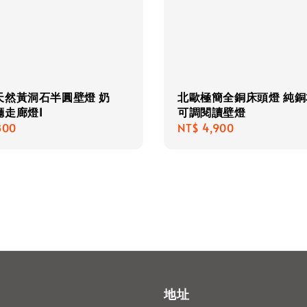
天然黃洞石半圓壁燈 奶
北歐極簡全銅床頭燈 純銅
廳走廊燈I
可調閱讀壁燈
r
800
Regular
NT$ 4,900
price
地址