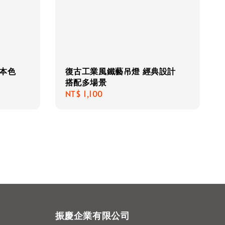
本色
復古工業風鐵藝吊燈 經典設計
搭配多場景
Regular
NT$ 1,100
price
振慶企業有限公司