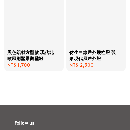
黑色鋁材方型款 現代北
仿生曲線戶外矮柱燈 弧
歐風別墅景觀壁燈
形現代風戶外燈
Regular
NT$ 1,700
Regular
NT$ 2,300
price
price
Follow us