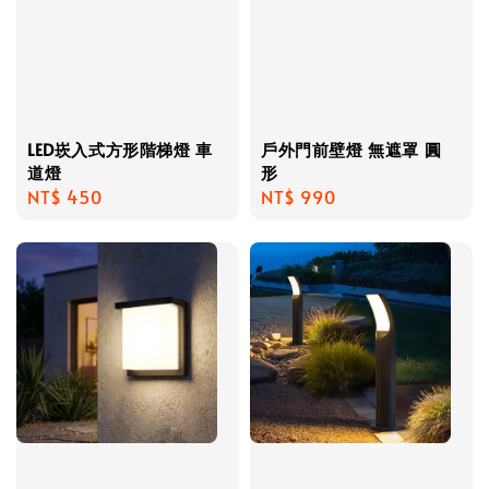
LED崁入式方形階梯燈 車
戶外門前壁燈 無遮罩 圓
道燈
形
Regular
NT$ 450
Regular
NT$ 990
price
price