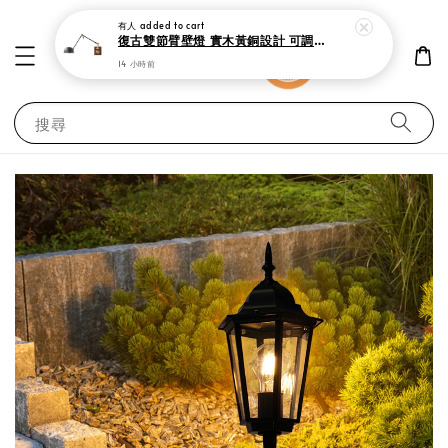
有人
added to cart
復古雙節臂壁燈 實木黃銅設計 可調式工作閱讀燈
14 小時前
搜尋