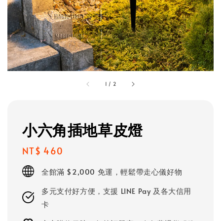
1
/
2
小六角插地草皮燈
Regular
NT$ 460
price
全館滿 $2,000 免運，輕鬆帶走心儀好物
多元支付好方便，支援 LINE Pay 及各大信用
卡