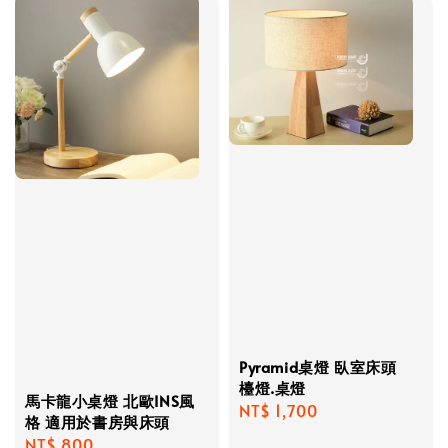
Pyramid桌燈 臥室床頭
檯燈.桌燈
馬卡龍小桌燈 北歐INS風
Regular
NT$ 1,700
格 適用於書房與床頭
price
Regular
NT$ 800