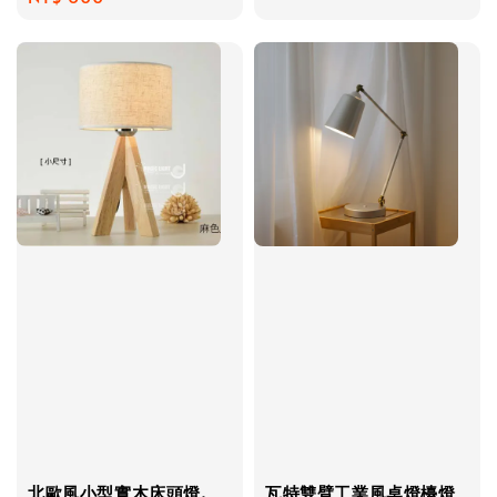
price
北歐風小型實木床頭燈.
瓦特雙臂工業風桌燈檯燈