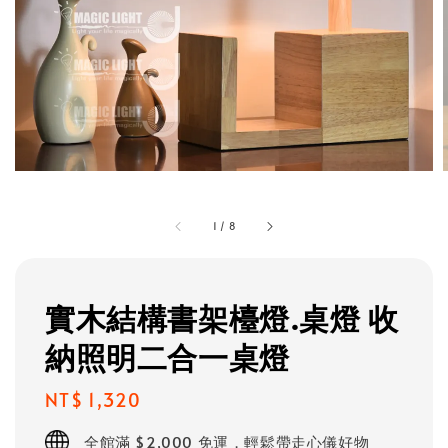
1
/
8
實木結構書架檯燈.桌燈 收
納照明二合一桌燈
Regular
NT$ 1,320
price
全館滿 $2,000 免運，輕鬆帶走心儀好物