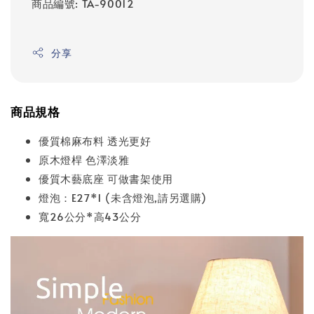
商品編號: TA-90012
分享
商品規格
優質棉麻布料 透光更好
原木燈桿 色澤淡雅
優質木藝底座 可做書架使用
燈泡：E27*1 (未含燈泡,請另選購)
寬26公分*高43公分