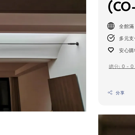
(CO
全館滿
多元支付
安心購
總分:
0
-
0
分享