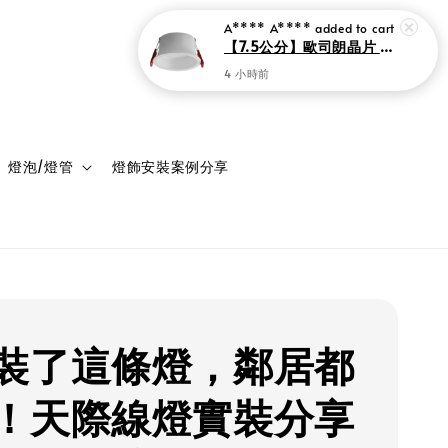
A**** A****
added to cart
【7.5公分】歐司朗晶片 窄邊框LED防眩崁燈 7瓦
4 小時前
登入
購物車
燈泡/燈管
燈飾安裝案例分享
裝了這條燈，鄰居都
！天際線燈實裝分享