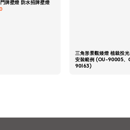
外門牌壁燈 防水招牌壁燈
r
0
三角形景觀矮燈 植栽投光
安裝範例 (OU-90005、
90163)