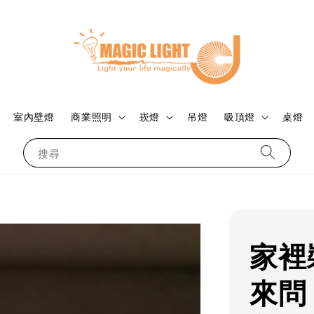
室內壁燈
商業照明
崁燈
吊燈
吸頂燈
桌燈
搜尋
家裡
來問