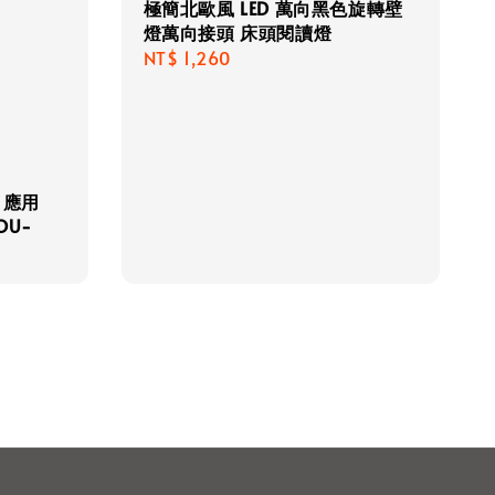
極簡北歐風 LED 萬向黑色旋轉壁
燈萬向接頭 床頭閱讀燈
Regular
NT$ 1,260
price
 應用
OU-