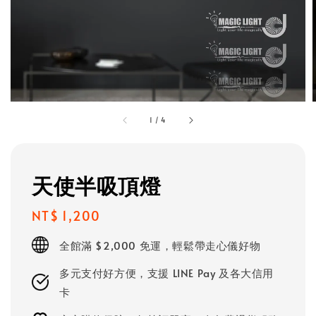
1
/
4
天使半吸頂燈
Regular
NT$ 1,200
price
全館滿 $2,000 免運，輕鬆帶走心儀好物
多元支付好方便，支援 LINE Pay 及各大信用
卡