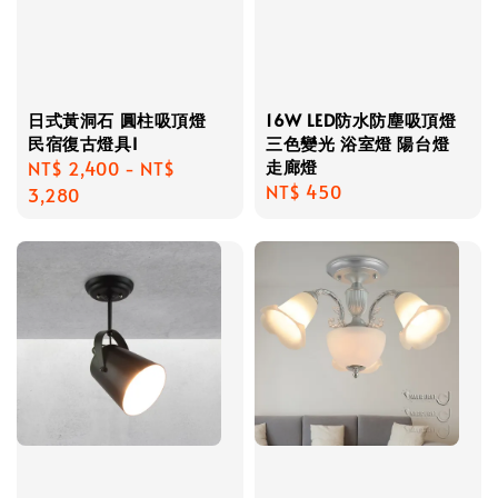
日式黃洞石 圓柱吸頂燈
16W LED防水防塵吸頂燈
民宿復古燈具I
三色變光 浴室燈 陽台燈
走廊燈
Regular
NT$ 2,400
-
NT$
Regular
NT$ 450
price
3,280
price