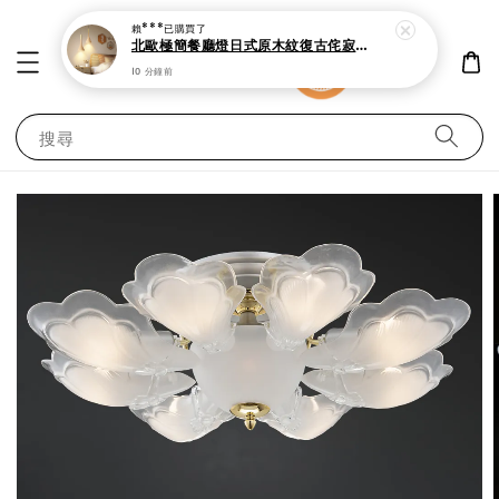
賴***
已購買了
北歐極簡餐廳燈日式原木紋復古侘寂吊燈
10 分鐘前
搜尋