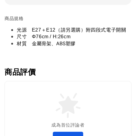
商品規格
光源　E27＋E12（請另選購）附四段式電子開關
尺寸　Φ76cm / H:26cm
金屬骨架、ABS塑膠
材質　
商品評價
成為首位評論者