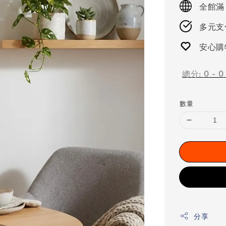
全館滿
多元支付
安心購
總分:
0
-
0
數量
分享