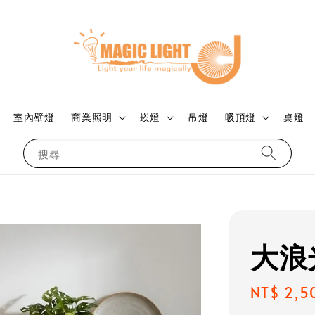
室內壁燈
商業照明
崁燈
吊燈
吸頂燈
桌燈
搜尋
大浪
Regular
NT$ 2,5
price