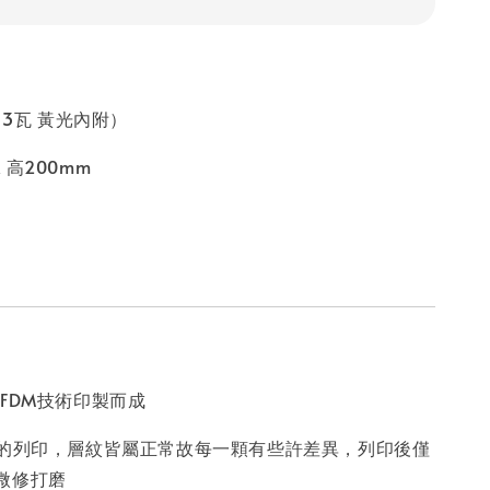
13瓦 黃光內附）
ｘ高200mm
FDM技術印製而成
疊的列印，層紋皆屬正常故每一顆有些許差異，列印後僅
微修打磨