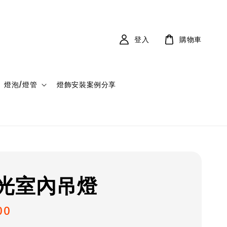
登入
購物車
燈泡/燈管
燈飾安裝案例分享
光室內吊燈
00