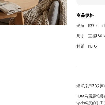
商品規格
光源 E27ｘ1（
尺寸 直徑180
材質 PETG
燈罩採用3D列印
FDM為層層堆
做小幅度的手工