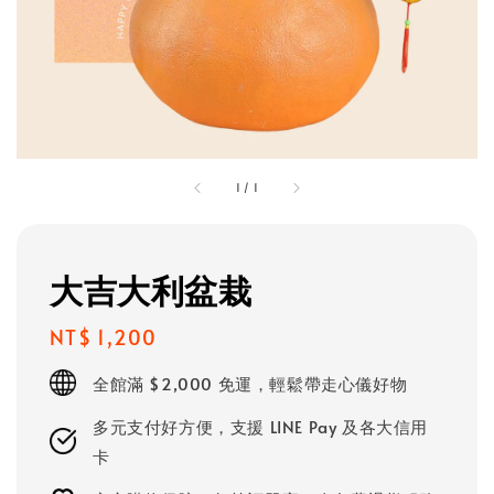
1
/
1
大吉大利盆栽
Regular
NT$ 1,200
price
全館滿 $2,000 免運，輕鬆帶走心儀好物
多元支付好方便，支援 LINE Pay 及各大信用
卡