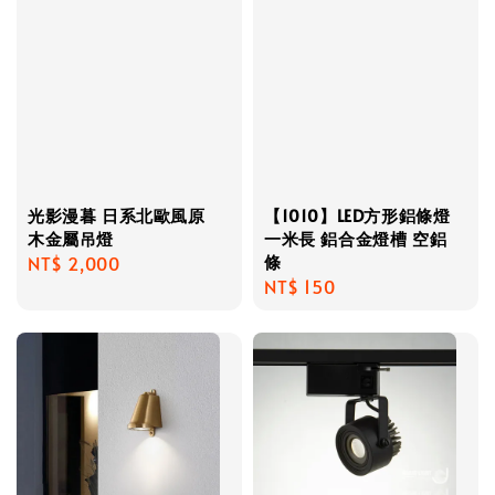
光影漫暮 日系北歐風原
【1010】LED方形鋁條燈
木金屬吊燈
一米長 鋁合金燈槽 空鋁
條
Regular
NT$ 2,000
Regular
NT$ 150
price
price