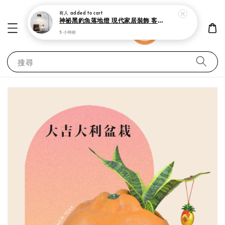
有人
added to cart
神祕黑釣魚落地燈 現代家居裝飾 客廳 書房與臥室立燈
5 小時前
搜尋