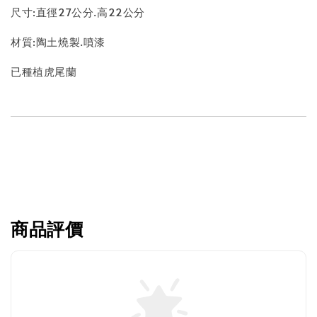
尺寸:直徑27公分.高22公分
材質:陶土燒製.噴漆
已種植虎尾蘭
商品評價