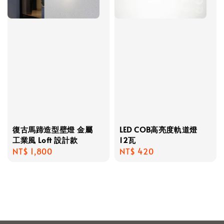
復古馬蹄造型壁燈 金屬
LED COB高亮度軌道燈
工業風 Loft 設計款
12瓦
Regular
NT$ 1,800
Regular
NT$ 420
price
price