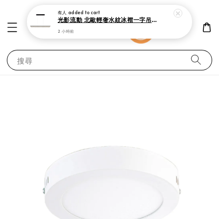
有人
added to cart
光影流動 北歐輕奢水紋冰褶一字吊燈 150cm 現代極簡黑 中島吧檯餐廳燈
2 小時前
搜尋