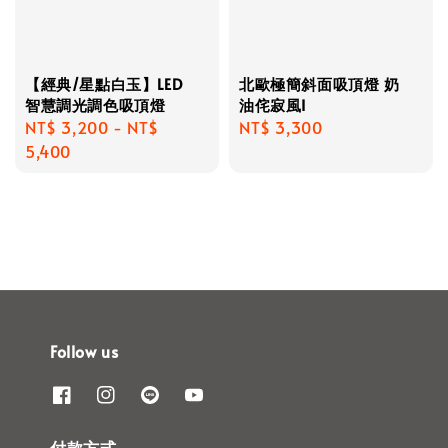
【經典/星點白玉】LED
北歐極簡斜面吸頂燈 奶
智慧調光調色吸頂燈
油侘寂風I
Regular
NT$ 3,200
-
NT$
Regular
NT$ 3,300
price
5,400
price
Follow us
付款方式