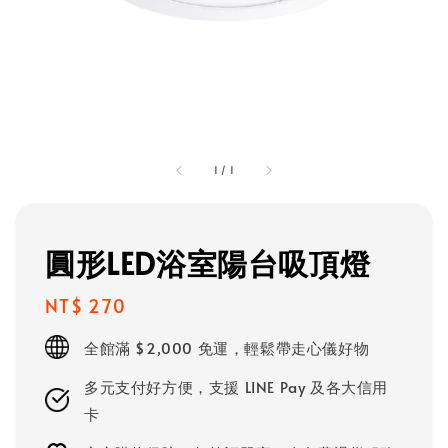
1
/
1
圓形LED浴室陽台吸頂燈
Regular
NT$ 270
price
全館滿 $2,000 免運，輕鬆帶走心儀好物
多元支付好方便，支援 LINE Pay 及各大信用
卡