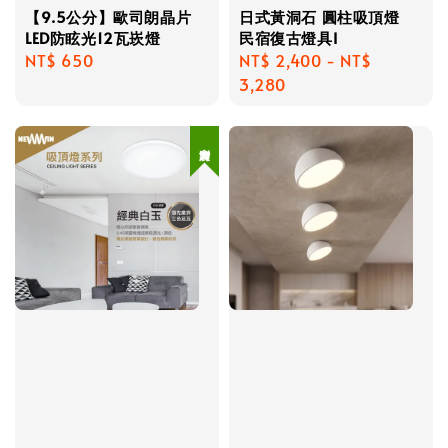
【9.5公分】歐司朗晶片
日式黃洞石 圓柱吸頂燈
LED防眩光12瓦崁燈
民宿復古燈具I
Regular
NT$ 650
Regular
NT$ 2,400
-
NT$
price
price
3,280
台灣製