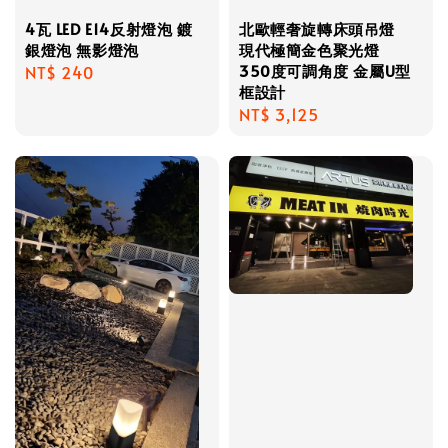
4瓦 LED E14反射燈泡 鍍
北歐輕奢旋轉床頭吊燈
銀燈泡 無影燈泡
現代極簡金色聚光燈
350度可調角度 金屬U型
Regular
NT$ 240
框設計
price
Regular
NT$ 3,125
price