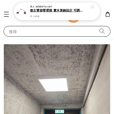
有人
added to cart
復古雙節臂壁燈 實木黃銅設計 可調式工作閱讀燈
13 小時前
搜尋