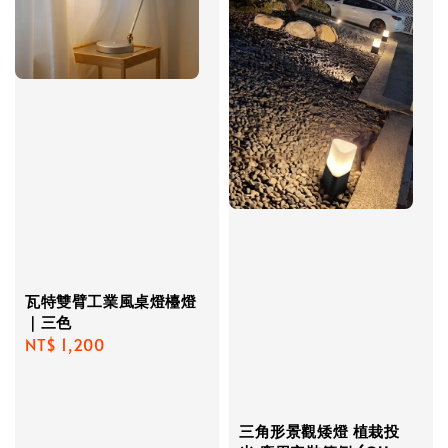
瓦特雙臂工業風桌燈檯燈
｜三色
Regular
NT$ 1,200
price
三角形景觀矮燈 植栽投