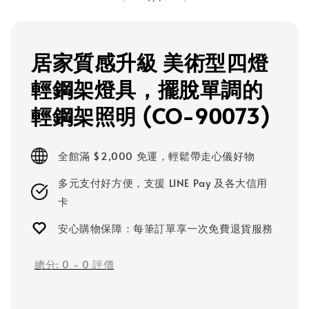
居家質感升級 美術型四燈
輕鋼架燈具，擺脫單調的
輕鋼架照明 (CO-90073)
全館滿 $2,000 免運，輕鬆帶走心儀好物
多元支付好方便，支援 LINE Pay 及各大信用
卡
安心購物保障：每筆訂單享一次免費退貨服務
總分:
0
-
0
評價