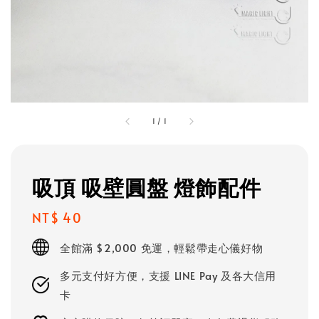
1
/
1
吸頂 吸壁圓盤 燈飾配件
Regular
NT$ 40
price
全館滿 $2,000 免運，輕鬆帶走心儀好物
多元支付好方便，支援 LINE Pay 及各大信用
卡