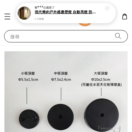
鄭***
已購買了
現代簡約戶外感應壁燈 自動亮燈 防潑水設計
1 小時前
搜尋