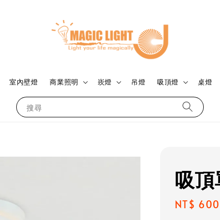
室內壁燈
商業照明
崁燈
吊燈
吸頂燈
桌燈
搜尋
吸頂
Regular
NT$ 600
price