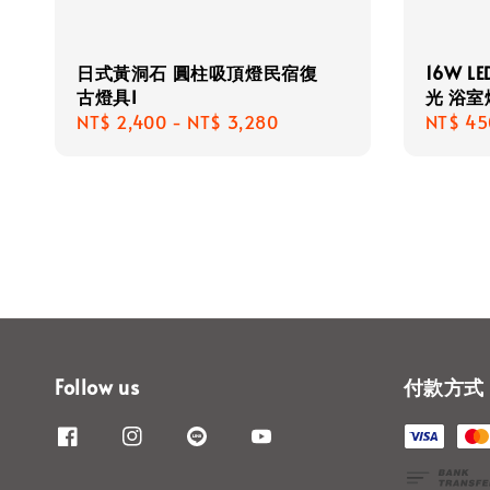
日式黃洞石 圓柱吸頂燈民宿復
16W 
古燈具I
光 浴室
Regular
NT$ 2,400
-
NT$ 3,280
Regula
NT$ 45
price
price
Follow us
付款方式