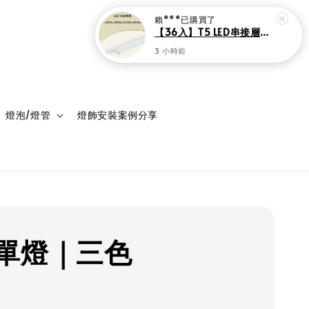
登入
購物車
燈泡/燈管
燈飾安裝案例分享
單燈｜三色