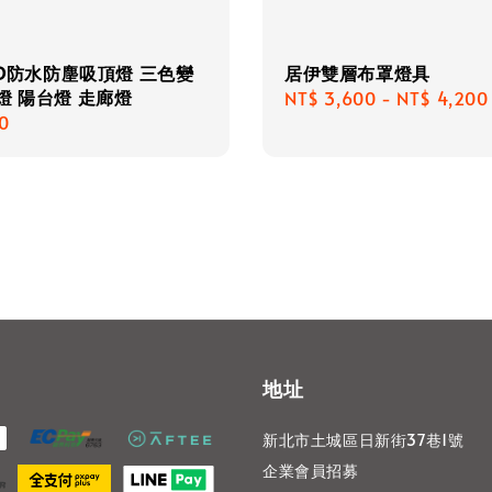
LED防水防塵吸頂燈 三色變
居伊雙層布罩燈具
燈 陽台燈 走廊燈
Regular
NT$ 3,600
-
NT$ 4,200
r
0
price
地址
新北市土城區日新街37巷1號
企業會員招募