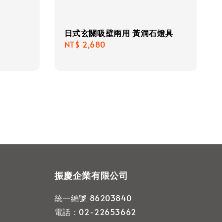
日式玄關吸壁兩用 黃洞石燈具
Regular
NT$ 2,680
price
振慶企業有限公司
統一編號 86203840
電話：02-22653662