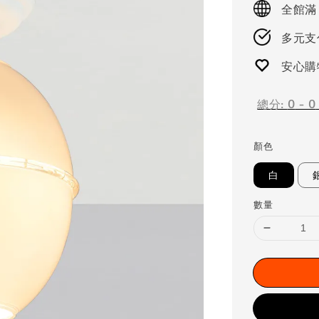
全館滿
多元支付
安心購
總分:
0
-
0
顏色
白
數量