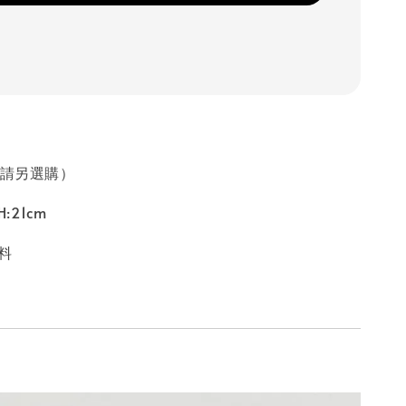
（請另選購）
H:21cm
料