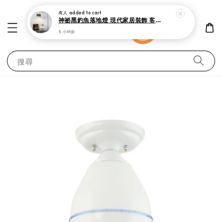
有人
added to cart
神祕黑釣魚落地燈 現代家居裝飾 客廳 書房與臥室立燈
5 小時前
搜尋