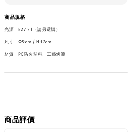
商品規格
光源 E27ｘ1（請另選購）
尺寸 Φ9cm / H:17cm
材質 PC防火塑料、工藝烤漆
商品評價