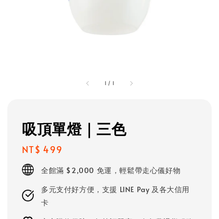
1
/
1
吸頂單燈｜三色
Regular
NT$ 499
price
全館滿 $2,000 免運，輕鬆帶走心儀好物
多元支付好方便，支援 LINE Pay 及各大信用
卡