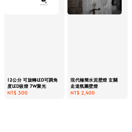
12公分 可旋轉LED可調角
現代極簡水泥壁燈 玄關
度LED嵌燈 7W聚光
走道氛圍壁燈
Regular
NT$ 300
Regular
NT$ 2,400
price
price