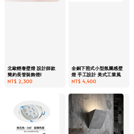
北歐輕奢壁燈 設計師款
全銅下照式小型氛圍感壁
簡約長管裝飾燈I
燈 手工設計 美式工業風
Regular
NT$ 2,300
Regular
NT$ 4,400
price
price