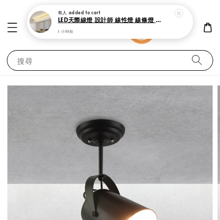
有人
added to cart
LED天際線燈 設計師 線性燈 線條燈 鋼帶燈
1 小時前
搜尋