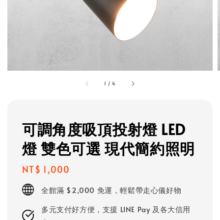
1
/
4
可調角度吸頂投射燈 LED
燈 雙色可選 現代簡約照明
Regular
NT$ 1,000
price
全館滿 $2,000 免運，輕鬆帶走心儀好物
多元支付好方便，支援 LINE Pay 及各大信用