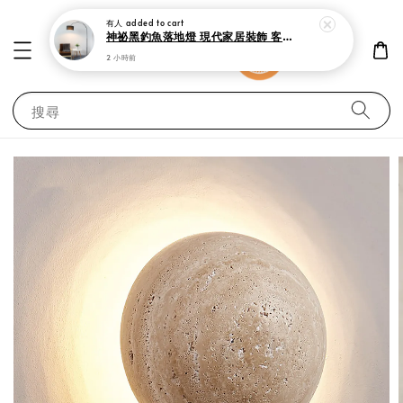
有人
added to cart
神祕黑釣魚落地燈 現代家居裝飾 客廳 書房與臥室立燈
2 小時前
搜尋