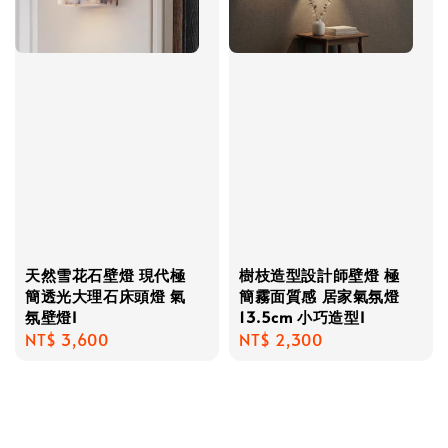
天然雪花石壁燈 現代極
樹枝造型設計師壁燈 極
簡透光大理石床頭燈 氣
簡霧面質感 居家氣氛燈
氛壁燈I
13.5cm 小巧造型I
Regular
NT$ 3,600
Regular
NT$ 2,300
price
price