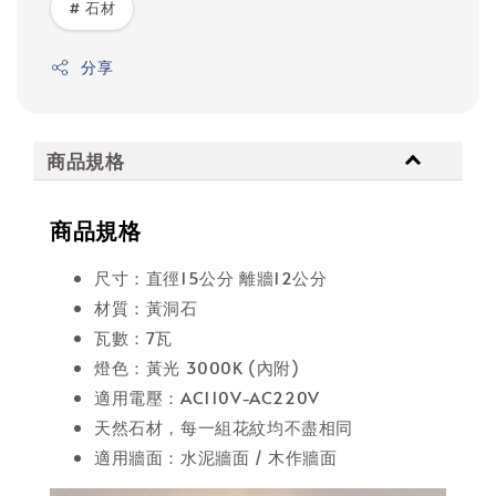
# 石材
分享
商品規格
商品規格
尺寸：直徑15公分 離牆12公分
材質：黃洞石
瓦數：7瓦
燈色：黃光 3000K (內附)
適用電壓：AC110V-AC220V
天然石材，每一組花紋均不盡相同
適用牆面：水泥牆面 / 木作牆面