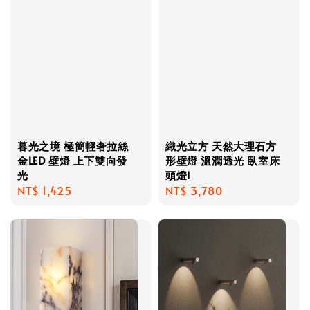
暮光之境 極簡輕奢拉絲
織光立方 天然大理石方
金LED 壁燈 上下雙向發
形壁燈 溫潤透光 臥室床
光
頭燈I
Regular
NT$ 1,425
Regular
NT$ 3,780
price
price