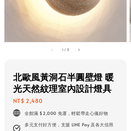
1
/
3
北歐風黃洞石半圓壁燈 暖
光天然紋理室內設計燈具
Regular
NT$ 2,480
price
全館滿 $2,000 免運，輕鬆帶走心儀好物
多元支付好方便，支援 LINE Pay 及各大信用