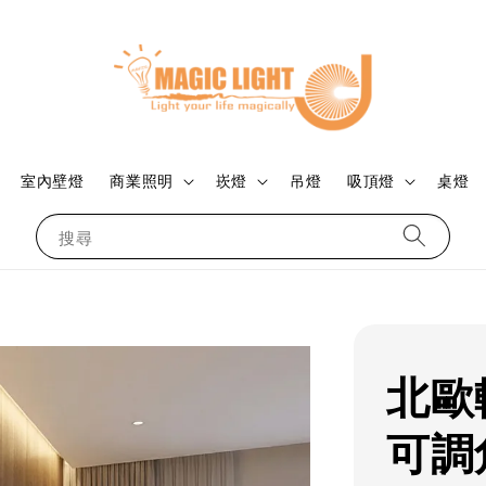
室內壁燈
商業照明
崁燈
吊燈
吸頂燈
桌燈
搜尋
北歐
可調