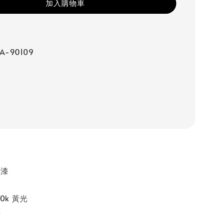
加入購物車
-90109
烤漆
0k 黃光
轉