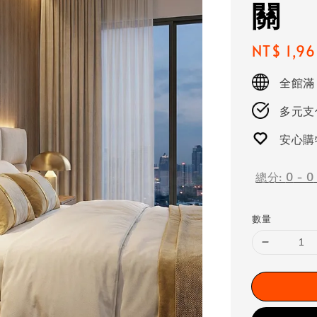
關
Regular
NT$ 1,9
price
全館滿
多元支付
安心購
總分:
0
-
0
數量