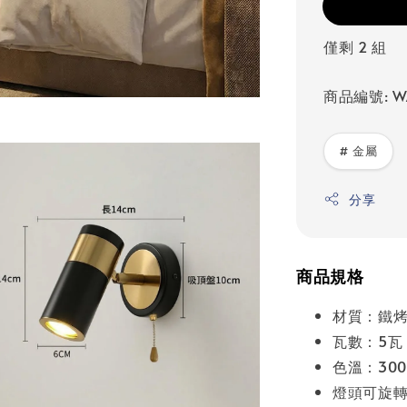
僅剩 2 組
商品編號: WA
# 金屬
分享
商品規格
材質：鐵
瓦數：5瓦
色溫：300
燈頭可旋