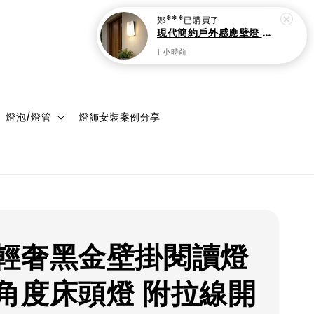
登入
購物車
燈泡/燈管
燈飾安裝案例分享
輕奢黑金壁掛閱讀燈
角度床頭燈 附拉線開