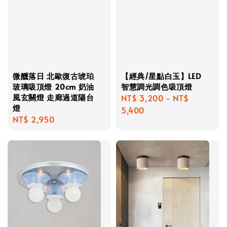
微醺落日 北歐復古琥珀
【經典/星點白玉】LED
玻璃吸頂燈 20cm 奶油
智慧調光調色吸頂燈
風玄關燈 走廊過道陽台
Regular
NT$ 3,200
-
NT$
燈
price
5,400
Regular
NT$ 2,950
price