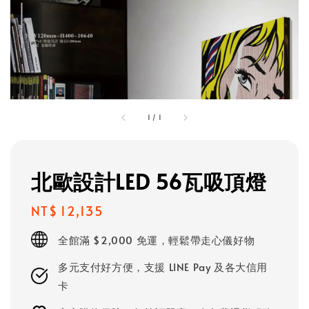
1
/
1
北歐設計LED 56瓦吸頂燈
Regular
NT$ 12,135
price
全館滿 $2,000 免運，輕鬆帶走心儀好物
多元支付好方便，支援 LINE Pay 及各大信用
卡