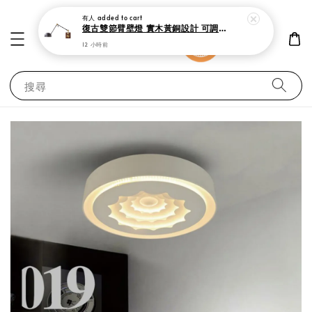
有人
added to cart
復古雙節臂壁燈 實木黃銅設計 可調式工作閱讀燈
12 小時前
搜尋