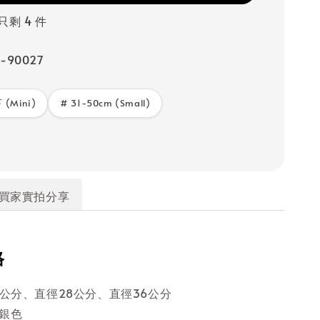
只剩 4 件
-90027
 (Mini)
# 31-50cm (Small)
買家實拍分享
格
5公分、直徑28公分、直徑36公分
銀色