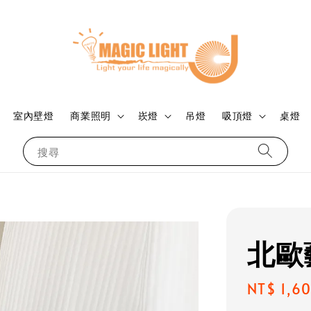
室內壁燈
商業照明
崁燈
吊燈
吸頂燈
桌燈
搜尋
北歐
Regular
NT$ 1,6
price