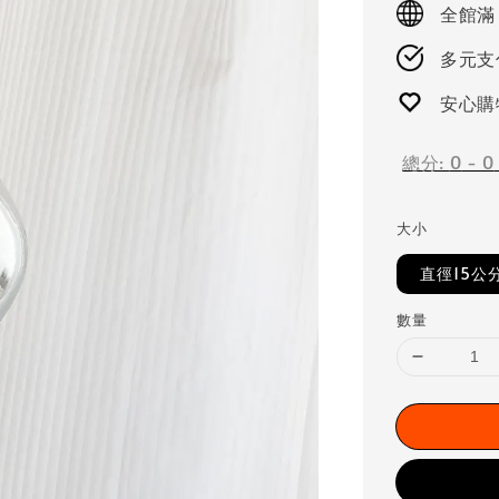
全館滿
多元支付
安心購
總分:
0
-
0
大小
直徑15公
數量