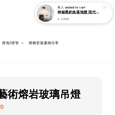
登入
購物車
燈泡/燈管
燈飾安裝案例分享
藝術熔岩玻璃吊燈
00