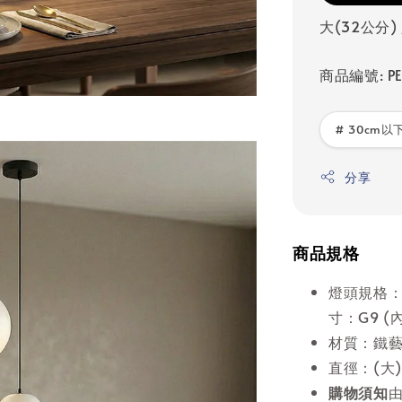
大(32公分) 
商品編號: PE
# 30cm以下
分享
商品規格
燈頭規格：
寸：G9 (
材質：鐵
直徑：(大)2
購物須知