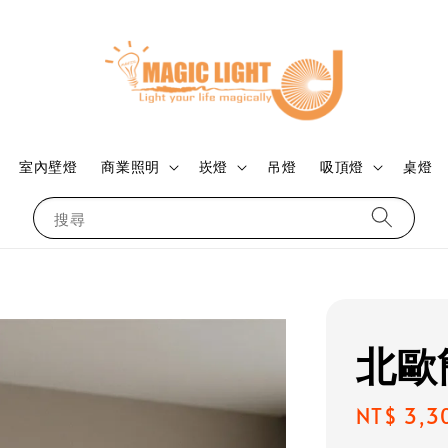
室內壁燈
商業照明
崁燈
吊燈
吸頂燈
桌燈
搜尋
北歐
Regular
NT$ 3,3
price