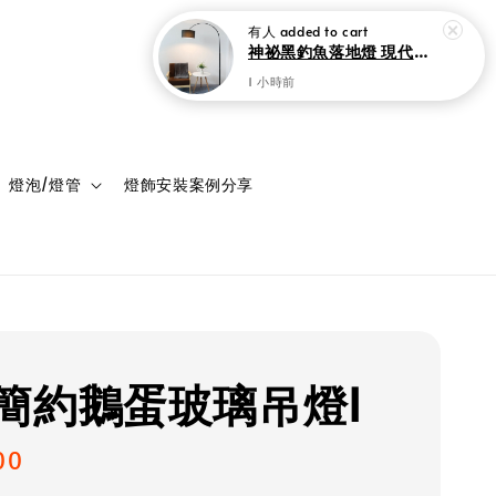
登入
購物車
燈泡/燈管
燈飾安裝案例分享
簡約鵝蛋玻璃吊燈I
00