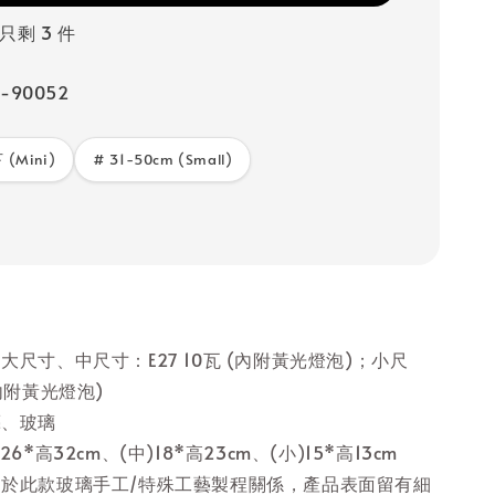
只剩 3 件
-90052
 (Mini)
# 31-50cm (Small)
大尺寸、中尺寸：E27 10瓦 (內附黃光燈泡)；小尺
內附黃光燈泡)
藝、玻璃
6*高32cm、(中)18*高23cm、(小)15*高13cm
由於此款玻璃手工/特殊工藝製程關係，產品表面留有細