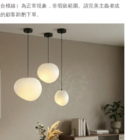
（合模線）為正常現象，非瑕疵範圍。請完美主義者或
節的顧客斟酌下單。