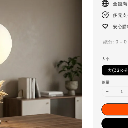
全館滿
多元支付
安心購
總分:
0
-
0
大小
大(32公分
數量