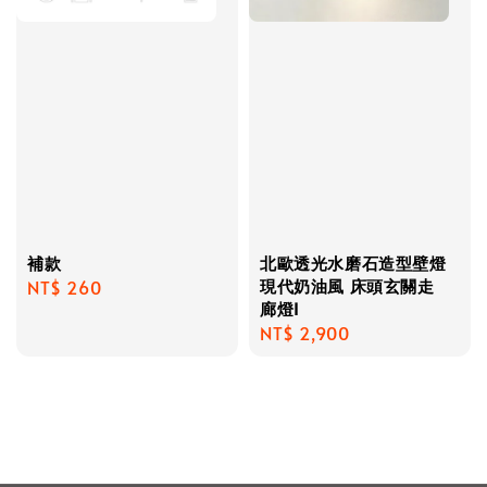
補款
北歐透光水磨石造型壁燈
現代奶油風 床頭玄關走
Regular
NT$ 260
廊燈I
price
Regular
NT$ 2,900
price