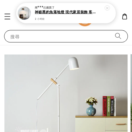
周***
已購買了
神祕黑釣魚落地燈 現代家居裝飾 客廳 書房與臥室立燈
2 小時前
搜尋