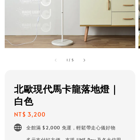
1
/
5
北歐現代馬卡龍落地燈｜
白色
Regular
NT$ 3,200
price
全館滿 $2,000 免運，輕鬆帶走心儀好物
多元支付好方便，支援 LINE Pay 及各大信用