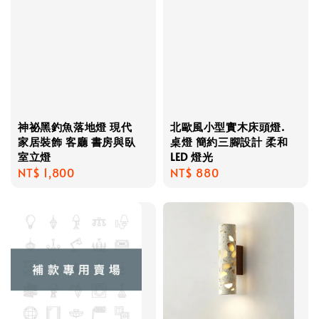
神祕黑釣魚落地燈 現代
北歐風小型實木床頭燈.
家居裝飾 客廳 書房與臥
桌燈 簡約三腳設計 柔和
室立燈
LED 燈光
Regular
NT$ 1,800
Regular
NT$ 880
price
price