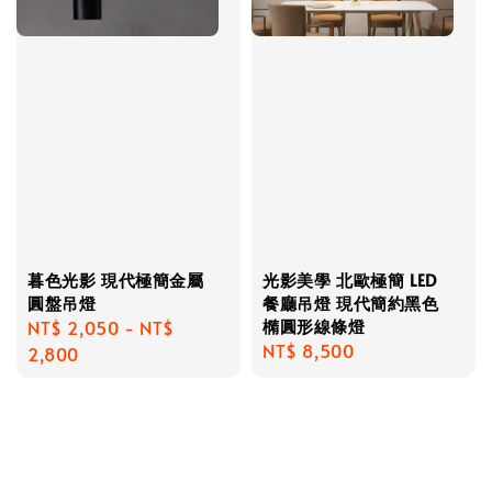
暮色光影 現代極簡金屬
光影美學 北歐極簡 LED
圓盤吊燈
餐廳吊燈 現代簡約黑色
橢圓形線條燈
Regular
NT$ 2,050
-
NT$
Regular
NT$ 8,500
price
2,800
price