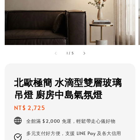
1
/
5
北歐極簡 水滴型雙層玻璃
吊燈 廚房中島氣氛燈
Regular
NT$ 2,725
price
全館滿 $2,000 免運，輕鬆帶走心儀好物
多元支付好方便，支援 LINE Pay 及各大信用