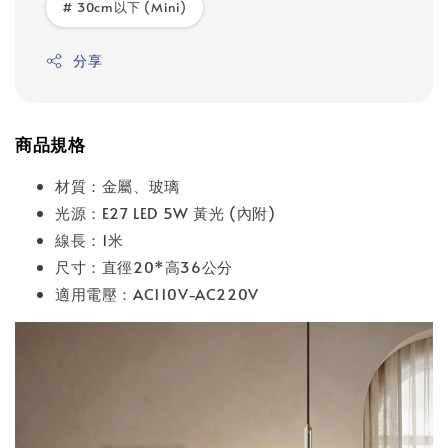
# 30cm以下 (Mini)
分享
商品規格
材質：金屬、玻璃
光源：E27 LED 5W 黃光 (內附)
線長：1米
尺寸：直徑20*高36公分
適用電壓：AC110V-AC220V