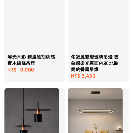
浮光木影 精選黑胡桃感
侘寂風雙層玻璃吊燈 雲
實木線條吊燈
朵感柔光霧面內罩 北歐
簡約餐廳吊燈
Regular
NT$ 10,000
Regular
NT$ 3,450
price
price