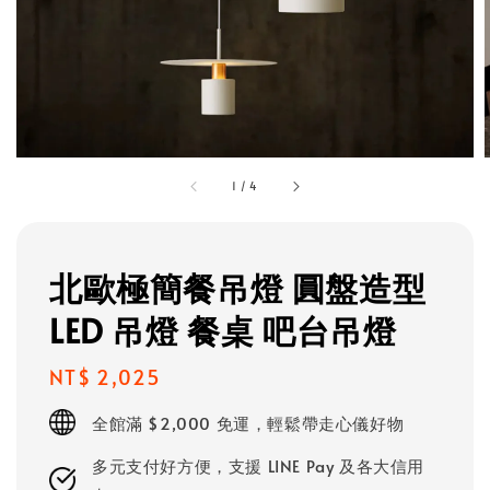
1
/
4
北歐極簡餐吊燈 圓盤造型
LED 吊燈 餐桌 吧台吊燈
Regular
NT$ 2,025
price
全館滿 $2,000 免運，輕鬆帶走心儀好物
多元支付好方便，支援 LINE Pay 及各大信用