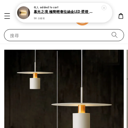
有人
added to cart
暮光之境 極簡輕奢拉絲金LED 壁燈 上下雙向發光
58 分鐘前
搜尋