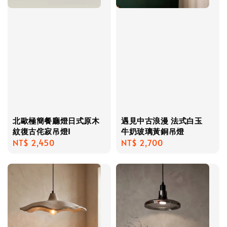
北歐極簡餐廳燈日式原木
遇見中古浪漫 法式白玉
紋復古侘寂吊燈I
牛奶玻璃黃銅吊燈
Regular
NT$ 2,450
Regular
NT$ 2,700
price
price