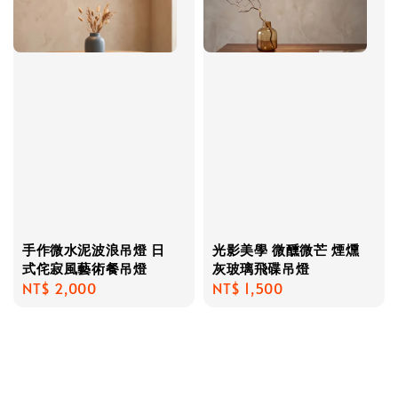
手作微水泥波浪吊燈 日
光影美學 微醺微芒 煙燻
式侘寂風藝術餐吊燈
灰玻璃飛碟吊燈
Regular
NT$ 2,000
Regular
NT$ 1,500
price
price