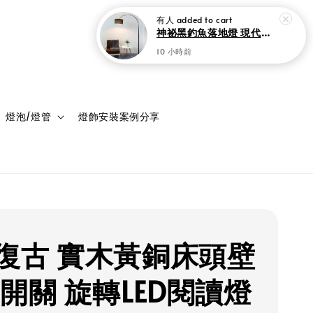
登入
購物車
燈泡/燈管
燈飾安裝案例分享
復古 實木黃銅床頭壁
帶開關 旋轉LED閱讀燈