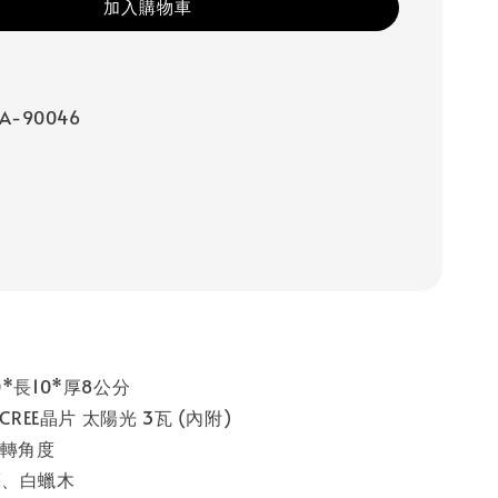
加入購物車
A-90046
*長10*厚8公分
CREE晶片 太陽光 3瓦 (內附)
旋轉角度
藝、白蠟木