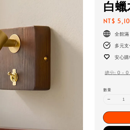
白蠟
Regular
NT$ 5,1
price
全館滿
多元支付
安心購
總分:
0
-
0
數量