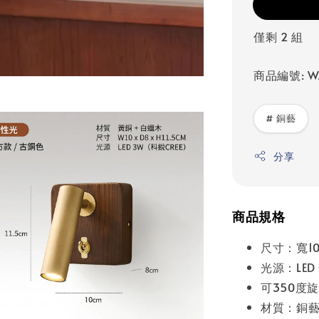
僅剩 2 組
商品編號: W
# 銅藝
分享
商品規格
尺寸：寬10
光源：LED 
可350度
材質：銅