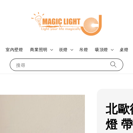
室內壁燈
商業照明
崁燈
吊燈
吸頂燈
桌燈
搜尋
北歐
燈 