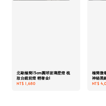
北歐極簡15cm圓球玻璃壁燈 梳
極簡微奢
妝台鏡前燈 輕奢金I
神秘黑銅
Regular
NT$ 1,680
Regula
NT$ 4,
price
price