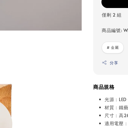
僅剩 2 組
商品編號: W
# 金屬
分享
商品規格
光源：LED
材質：鐵
尺寸：高26
適用電壓：A