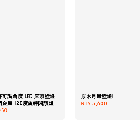
可調角度 LED 床頭壁燈
原木月暈壁燈I
金屬 120度旋轉閱讀燈
Regular
NT$ 3,600
r
050
price