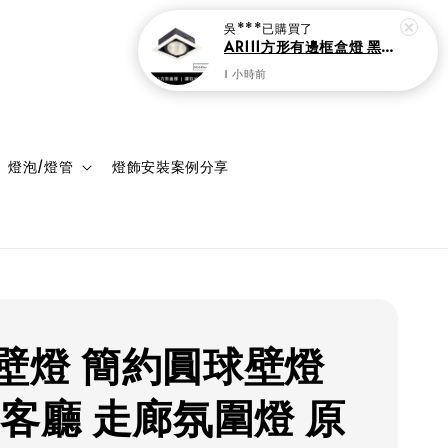
登入
購物車
燈泡/燈管
燈飾安裝案例分享
壁燈 簡約圓球壁燈
 客廳 走廊氛圍燈 原