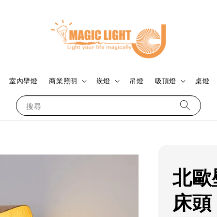
室內壁燈
商業照明
崁燈
吊燈
吸頂燈
桌燈
搜尋
北歐
床頭