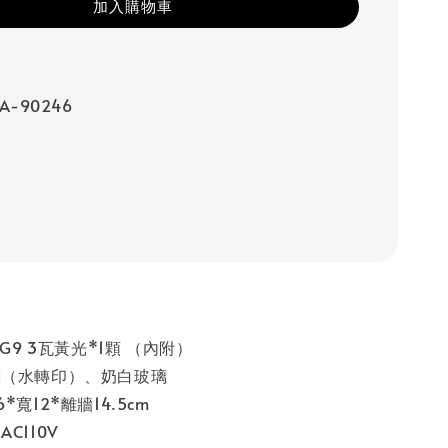
加入購物車
A-90246
 G9 3瓦黃光*1顆 （內附）
藝（水轉印）、奶白玻璃
*寬12*離牆14.5cm
C110V