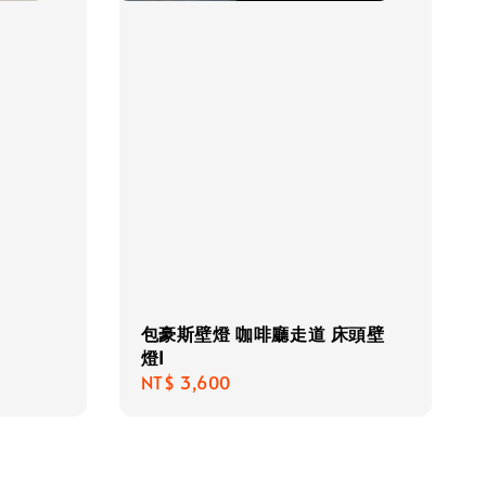
包豪斯壁燈 咖啡廳走道 床頭壁
燈I
Regular
NT$ 3,600
price