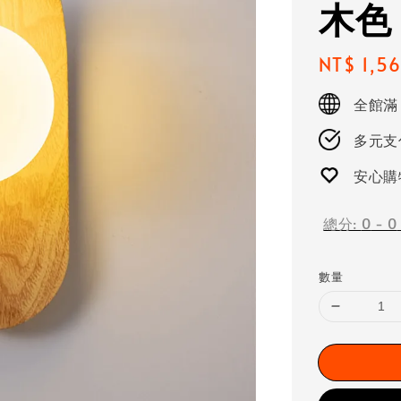
木色
Regular
NT$ 1,5
price
全館滿
多元支付
安心購
總分:
0
-
0
數量