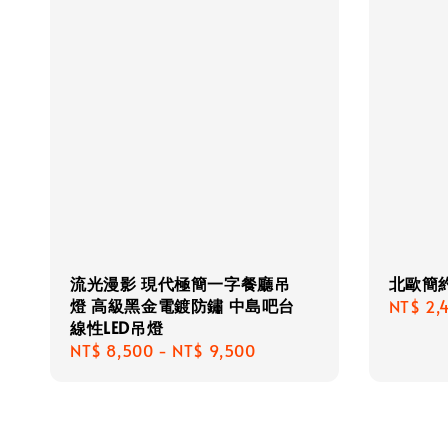
流光漫影 現代極簡一字餐廳吊
北歐簡
燈 高級黑金電鍍防鏽 中島吧台
Regula
NT$ 2,
線性LED吊燈
price
Regular
NT$ 8,500
-
NT$ 9,500
price