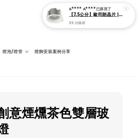
登入
購物車
燈泡/燈管
燈飾安裝案例分享
創意煙燻茶色雙層玻
燈