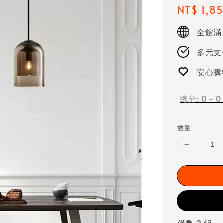
Regular
NT$ 1,8
price
全館滿
多元支付
安心購
總分:
0
-
0
數量
僅剩 2 組