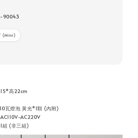
-90043
 (Mini)
5*高22cm
璃
 10瓦燈泡 黃光*1顆 (內附)
C110V-AC220V
組 (非三組)