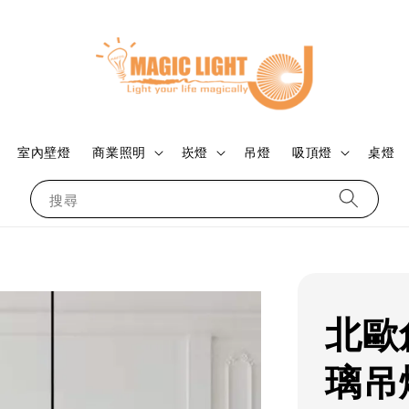
室內壁燈
商業照明
崁燈
吊燈
吸頂燈
桌燈
搜尋
北歐
璃吊