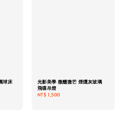
圓球床
光影美學 微醺微芒 煙燻灰玻璃
飛碟吊燈
Regular
NT$ 1,500
price