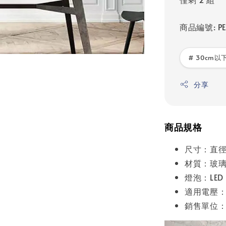
商品編號: PE
# 30cm以下
分享
商品規格
尺寸：直徑1
材質：玻
燈泡：LED
適用電壓：A
銷售單位：1