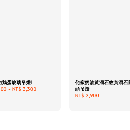
約鵝蛋玻璃吊燈I
侘寂奶油黃洞石紋黃洞石
頭吊燈
r
400
-
NT$ 3,300
Regular
NT$ 2,900
price