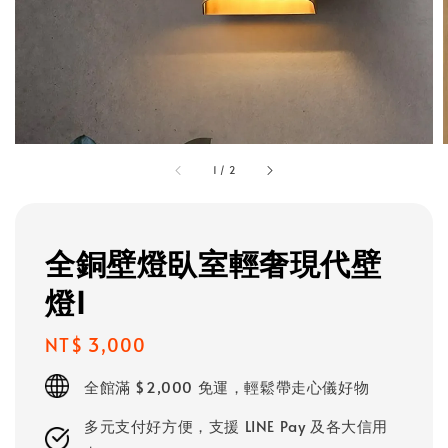
1
/
2
全銅壁燈臥室輕奢現代壁
燈I
Regular
NT$ 3,000
price
全館滿 $2,000 免運，輕鬆帶走心儀好物
多元支付好方便，支援 LINE Pay 及各大信用