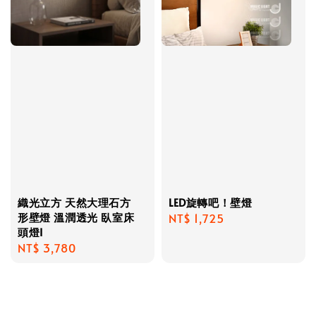
織光立方 天然大理石方
LED旋轉吧！壁燈
形壁燈 溫潤透光 臥室床
Regular
NT$ 1,725
頭燈I
price
Regular
NT$ 3,780
price