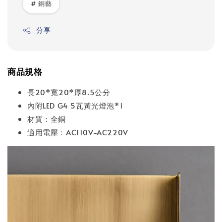
# 銅藝
分享
商品規格
長20*寬20*厚8.5公分
內附LED G4 5瓦黃光燈泡*1
材質：全銅
適用電壓：AC110V-AC220V