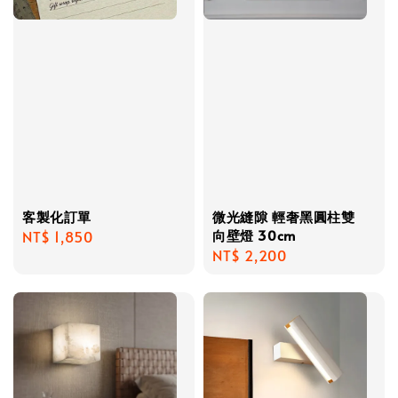
客製化訂單
微光縫隙 輕奢黑圓柱雙
向壁燈 30cm
Regular
NT$ 1,850
Regular
NT$ 2,200
price
price