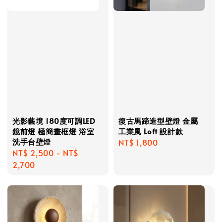
光影藝境 180度可調LED
復古馬蹄造型壁燈 金屬
鏡前燈 極簡畫框燈 浴室
工業風 Loft 設計款
洗手台壁燈
Regular
NT$ 1,800
Regular
NT$ 2,500
-
NT$
price
price
2,700