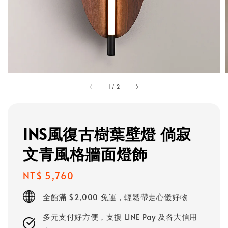
1
/
2
INS風復古樹葉壁燈 倘寂
文青風格牆面燈飾
Regular
NT$ 5,760
price
全館滿 $2,000 免運，輕鬆帶走心儀好物
多元支付好方便，支援 LINE Pay 及各大信用