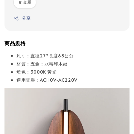
# 金屬
分享
商品規格
尺寸：直徑27*長度68公分
材質：五金；水轉印木紋
燈色：3000K 黃光
適用電壓：AC110V-AC220V