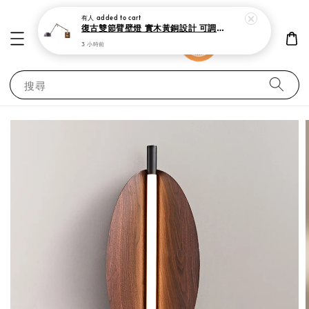
有人
added to cart
復古雙節臂壁燈 實木黃銅設計 可調式工作閱讀燈
3 小時前
搜尋