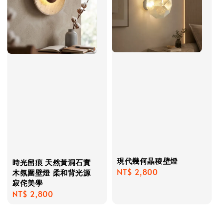
現代幾何晶稜壁燈
時光留痕 天然黃洞石實
Regular
NT$ 2,800
木氛圍壁燈 柔和背光源
寂侘美學
price
Regular
NT$ 2,800
price