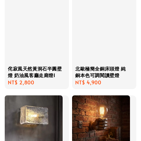
侘寂風天然黃洞石半圓壁
北歐極簡全銅床頭燈 純
燈 奶油風客廳走廊燈I
銅本色可調閱讀壁燈
Regular
NT$ 2,800
Regular
NT$ 4,900
price
price