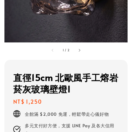
1
/
2
直徑15cm 北歐風手工熔岩
菸灰玻璃壁燈I
Regular
NT$ 1,250
price
全館滿 $2,000 免運，輕鬆帶走心儀好物
多元支付好方便，支援 LINE Pay 及各大信用