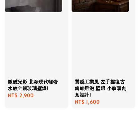
微醺光影 北歐現代輕奢
質感工業風 左手握復古
水紋全銅玻璃壁燈I
鎢絲燈泡 壁燈 小拳頭創
意設計I
Regular
NT$ 2,900
Regular
NT$ 1,600
price
price