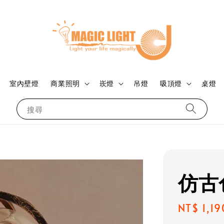
室內壁燈
商業照明
崁燈
吊燈
吸頂燈
桌燈
搜尋
仿古
Regular
NT$ 1,19
price