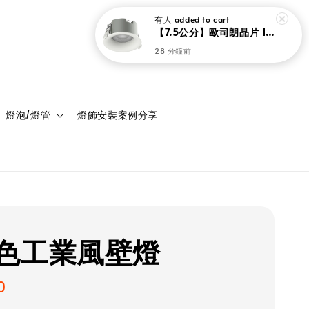
登入
購物車
燈泡/燈管
燈飾安裝案例分享
色工業風壁燈
0