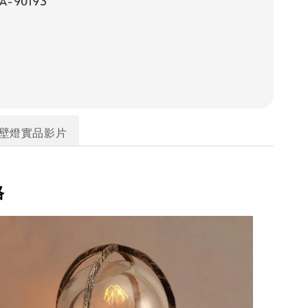
-90193
壁燈實品影片
格