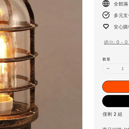
全館滿
多元支付
安心購
總分:
0
-
0
數量
僅剩 2 組