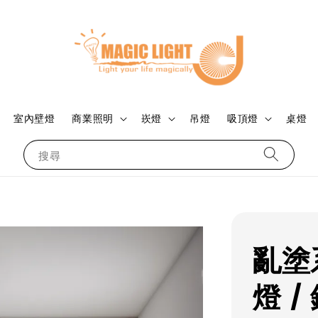
室內壁燈
商業照明
崁燈
吊燈
吸頂燈
桌燈
搜尋
亂塗
燈 /