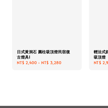
日式黃洞石 圓柱吸頂燈民宿復
輕法式
古燈具I
吸頂燈
Regular
NT$ 2,400
-
NT$ 3,280
Regula
NT$ 2,
price
price