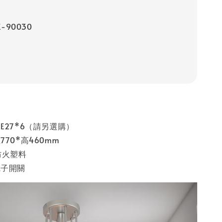
-90030
E27*6（請另選購）
70*高460mm
防火塑料
電子開關