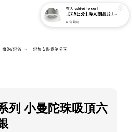
登入
購物車
燈泡/燈管
燈飾安裝案例分享
系列 小曼陀珠吸頂六
 銀