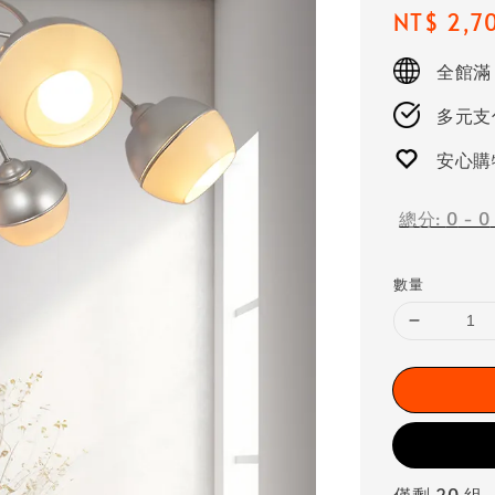
Regular
NT$ 2,7
price
全館滿
多元支付
安心購
總分:
0
-
0
數量
僅剩 20 組