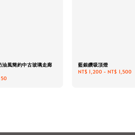
奶油風簡約中古玻璃走廊
藍銀鑽吸頂燈
Regular
NT$ 1,200
-
NT$ 1,500
r
950
price