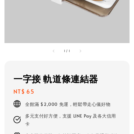
1
/
1
一字接 軌道條連結器
Regular
NT$ 65
price
全館滿 $2,000 免運，輕鬆帶走心儀好物
多元支付好方便，支援 LINE Pay 及各大信用
卡