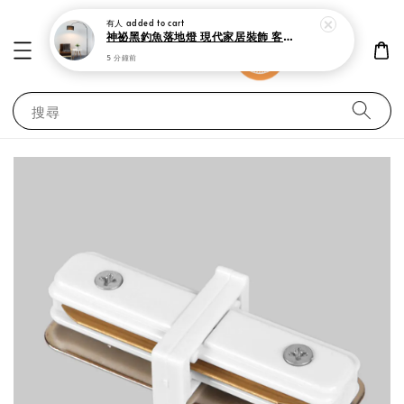
有人
added to cart
神祕黑釣魚落地燈 現代家居裝飾 客廳 書房與臥室立燈
5 分鐘前
搜尋