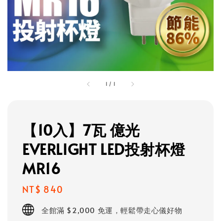
1
/
1
【10入】7瓦 億光
EVERLIGHT LED投射杯燈
MR16
Regular
NT$ 840
price
全館滿 $2,000 免運，輕鬆帶走心儀好物