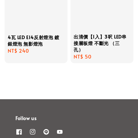
出清價【1入】3呎 LED串
4瓦 LED E14反射燈泡 鍍
接層板燈 不斷光 （三
銀燈泡 無影燈泡
孔）
Regular
NT$ 240
Regular
NT$ 50
price
price
Follow us