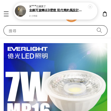
黃***
已購買了
全銅可旋轉LED壁燈 現代簡約風設計 附開關 床頭燈
2 小時前
搜尋