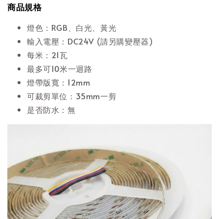
商品規格
燈色：RGB、白光、黃光
輸入電壓：DC24V (請另購變壓器)
每米：21瓦
最多可10米一迴路
燈帶版寬：12mm
可裁剪單位：35mm一剪
是否防水：無