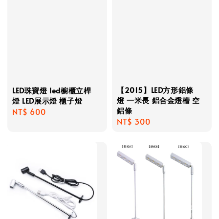
【2015】LED方形鋁條
LED珠寶燈 led櫥櫃立桿
燈 一米長 鋁合金燈槽 空
燈 LED展示燈 櫃子燈
鋁條
Regular
NT$ 600
Regular
NT$ 300
price
price