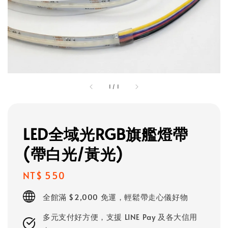
1
/
1
LED全域光RGB旗艦燈帶
(帶白光/黃光)
Regular
NT$ 550
price
全館滿 $2,000 免運，輕鬆帶走心儀好物
多元支付好方便，支援 LINE Pay 及各大信用