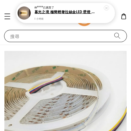
梓***
已購買了
暮光之境 極簡輕奢拉絲金LED 壁燈 上下雙向發光
1 小時前
搜尋