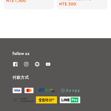
Regular
NT$ 1,500
Regular
NT$ 300
price
price
Follow us
付款方式