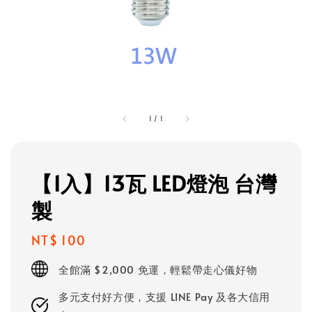
1
/
1
【1入】13瓦 LED燈泡 台灣
製
Regular
NT$ 100
price
全館滿 $2,000 免運，輕鬆帶走心儀好物
多元支付好方便，支援 LINE Pay 及各大信用