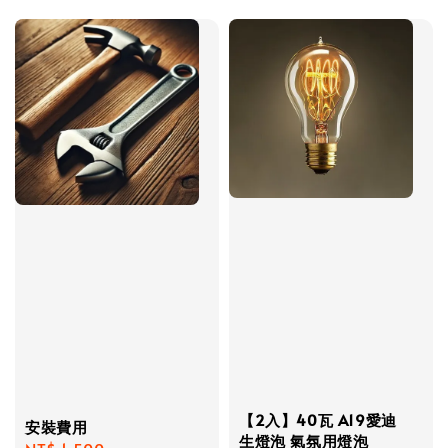
price
price
【2入】40瓦 A19愛迪
安裝費用
生燈泡 氣氛用燈泡