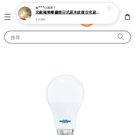
賴***
已購買了
北歐極簡餐廳燈日式原木紋復古侘寂吊燈
6 分鐘前
搜尋